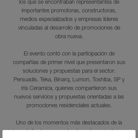
los que se encontraban representantes de
importantes promotoras, constructoras,
medios especializados y empresas líderes
vinculadas al desarrollo de promociones de
obra nueva.
El evento contó con la participación de
compañías de primer nivel que presentaron sus
soluciones y propuestas para el sector:
Persuadis, Teka, Binarq, Lumon, Toshiba, SP y
Iris Ceramica, quienes compartieron sus
nuevos servicios y propuestas orientadas a las
promociones residenciales actuales.
Uno de los momentos más destacados de la
jornada fue la mesa redonda protagonizada por