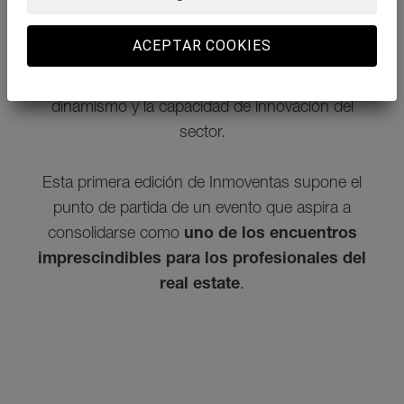
Tras el programa de ponencias, los asistentes
pudieron continuar compartiendo ideas y
ACEPTAR COOKIES
networking durante un
cóctel final
, poniendo
el broche a una jornada que reflejó el
dinamismo y la capacidad de innovación del
sector.
Esta primera edición de Inmoventas supone el
punto de partida de un evento que aspira a
consolidarse como
uno de los encuentros
imprescindibles para los profesionales del
real estate
.