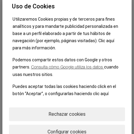
tres grandes profesionales del sector: Cristina
Uso de Cookies
Ontoso de Culmia, Carmen Chicharro de
Metrovacesa y Silvia Álvarez de Neinor Homes.
Utilizaremos Cookies propias y de terceros para fines
analí­ticos y para mandarte publicidad personalizada en
Durante el debate analizaron las
estrategias
base a un perfil elaborado a partir de tus hábitos de
de marketing más innovadoras en el
navegación (por ejemplo, páginas visitadas).
Clic aquí
sector inmobiliario
, abordando también el
para más información.
impacto de la inteligencia artificial en el proceso
Podemos compartir estos datos con Google y otros
de comercialización y en la relación con el
partners.
cuando
Consulta cómo Google utiliza los datos
cliente.
usas nuestros sitios.
La jornada culminó con la inspiradora
Puedes aceptar todas las cookies haciendo click en el
botón
“Aceptar”
, o configurarlas haciendo clic
aquí­
intervención del conferenciante Víctor Küppers,
quien presentó su charla “
Vender como
cracks
”, aportando claves sobre actitud,
Rechazar cookies
comunicación y valor en el proceso de venta.
Configurar cookies