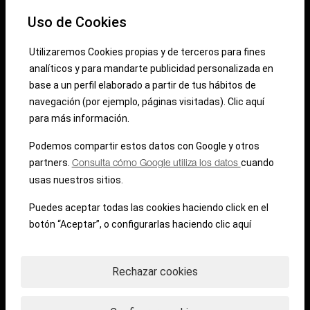
Uso de Cookies
Future es tu punto de encuentro
. Aquí, los
profesionales que están moldeando el futuro
Utilizaremos Cookies propias y de terceros para fines
del sector —
promotores, arquitectos,
analí­ticos y para mandarte publicidad personalizada en
ingenieros y prescriptores
— se reúnen para
base a un perfil elaborado a partir de tus hábitos de
descubrir
las últimas innovaciones y
navegación (por ejemplo, páginas visitadas).
Clic aquí
para más información.
estrategias
que están transformando el
mercado.
Podemos compartir estos datos con Google y otros
partners.
cuando
Consulta cómo Google utiliza los datos
Conecta con líderes y marcas clave.
usas nuestros sitios.
Aprende de expertos que están
revolucionando el sector
.
Puedes aceptar todas las cookies haciendo click en el
botón
“Aceptar”
, o configurarlas haciendo clic
aquí­
Inspírate con ponencias de alto
impacto de figuras como Emilio Duró,
Viktor Küppers o Elsa Punset
.
Rechazar cookies
No es un evento más. Es la oportunidad de
acceder a información de alto valor,